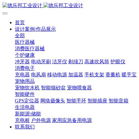
首页
设计案例/作品展示
全部
医疗器械
消费医疗器械
个护健康
冲牙器
电动牙刷
洁牙仪
剃须刀
高速吹风筒
护眼仪
消费电子
充电器
电风扇
移动电源
加温器
手机支架
香薰机
暖手宝
宠物用品
宠物饮水机
智能猫砂盆
宠物喂食器
智能硬件
GPS定位器
网络摄像头
智能手环
智能插座
智能音箱
生活电器
新能源\储能
充电桩
户外电源
家用应急备用电源
联系我们