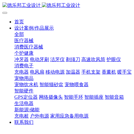
首页
设计案例/作品展示
全部
医疗器械
消费医疗器械
个护健康
冲牙器
电动牙刷
洁牙仪
剃须刀
高速吹风筒
护眼仪
消费电子
充电器
电风扇
移动电源
加温器
手机支架
香薰机
暖手宝
宠物用品
宠物饮水机
智能猫砂盆
宠物喂食器
智能硬件
GPS定位器
网络摄像头
智能手环
智能插座
智能音箱
生活电器
新能源\储能
充电桩
户外电源
家用应急备用电源
联系我们