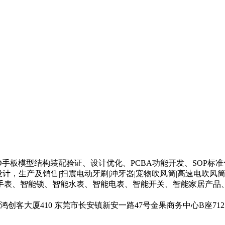
构设计、3D手板模型结构装配验证、设计优化、PCBA功能开发、SO
，生产及销售|扫震电动牙刷|冲牙器|宠物吹风筒|高速电吹风筒|a
手表、智能锁、智能水表、智能电表、智能开关、智能家居产品、
客大厦410 东莞市长安镇新安一路47号金果商务中心B座71