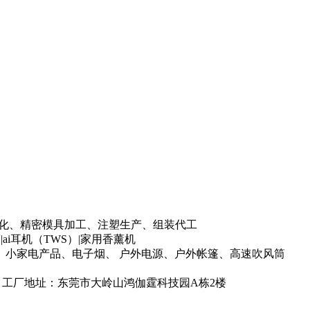
P标准化、精密模具加工、注塑生产、组装代工
i耳机（TWS）|家用香薰机
小家电产品、电子烟、 户外电源、户外帐篷、高速吹风筒
2 工厂地址：东莞市大岭山鸿伽霆科技园A栋2楼