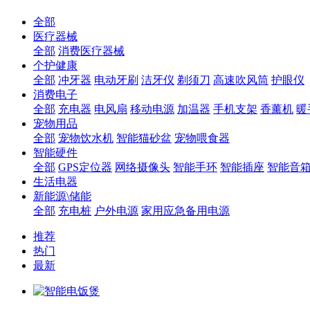
全部
医疗器械
全部
消费医疗器械
个护健康
全部
冲牙器
电动牙刷
洁牙仪
剃须刀
高速吹风筒
护眼仪
消费电子
全部
充电器
电风扇
移动电源
加温器
手机支架
香薰机
暖
宠物用品
全部
宠物饮水机
智能猫砂盆
宠物喂食器
智能硬件
全部
GPS定位器
网络摄像头
智能手环
智能插座
智能音
生活电器
新能源\储能
全部
充电桩
户外电源
家用应急备用电源
推荐
热门
最新