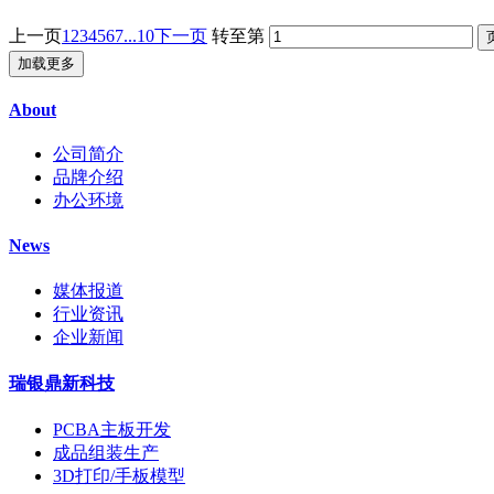
上一页
1
2
3
4
5
6
7
...10
下一页
转至第
加载更多
About
公司简介
品牌介绍
办公环境
News
媒体报道
行业资讯
企业新闻
瑞银鼎新科技
PCBA主板开发
成品组装生产
3D打印/手板模型