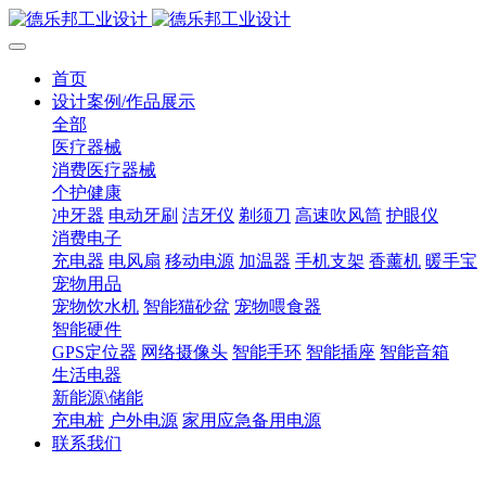
首页
设计案例/作品展示
全部
医疗器械
消费医疗器械
个护健康
冲牙器
电动牙刷
洁牙仪
剃须刀
高速吹风筒
护眼仪
消费电子
充电器
电风扇
移动电源
加温器
手机支架
香薰机
暖手宝
宠物用品
宠物饮水机
智能猫砂盆
宠物喂食器
智能硬件
GPS定位器
网络摄像头
智能手环
智能插座
智能音箱
生活电器
新能源\储能
充电桩
户外电源
家用应急备用电源
联系我们