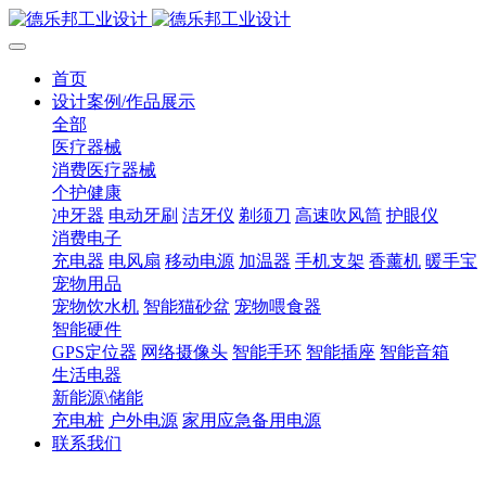
首页
设计案例/作品展示
全部
医疗器械
消费医疗器械
个护健康
冲牙器
电动牙刷
洁牙仪
剃须刀
高速吹风筒
护眼仪
消费电子
充电器
电风扇
移动电源
加温器
手机支架
香薰机
暖手宝
宠物用品
宠物饮水机
智能猫砂盆
宠物喂食器
智能硬件
GPS定位器
网络摄像头
智能手环
智能插座
智能音箱
生活电器
新能源\储能
充电桩
户外电源
家用应急备用电源
联系我们