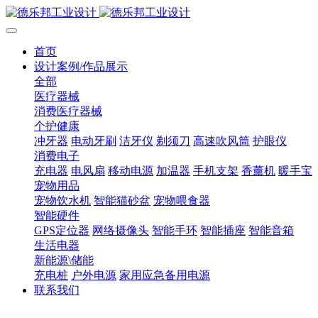
首页
设计案例/作品展示
全部
医疗器械
消费医疗器械
个护健康
冲牙器
电动牙刷
洁牙仪
剃须刀
高速吹风筒
护眼仪
消费电子
充电器
电风扇
移动电源
加温器
手机支架
香薰机
暖手宝
宠物用品
宠物饮水机
智能猫砂盆
宠物喂食器
智能硬件
GPS定位器
网络摄像头
智能手环
智能插座
智能音箱
生活电器
新能源\储能
充电桩
户外电源
家用应急备用电源
联系我们