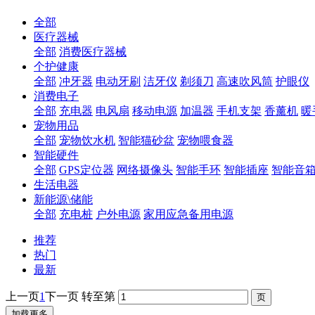
全部
医疗器械
全部
消费医疗器械
个护健康
全部
冲牙器
电动牙刷
洁牙仪
剃须刀
高速吹风筒
护眼仪
消费电子
全部
充电器
电风扇
移动电源
加温器
手机支架
香薰机
暖
宠物用品
全部
宠物饮水机
智能猫砂盆
宠物喂食器
智能硬件
全部
GPS定位器
网络摄像头
智能手环
智能插座
智能音
生活电器
新能源\储能
全部
充电桩
户外电源
家用应急备用电源
推荐
热门
最新
上一页
1
下一页
转至第
加载更多