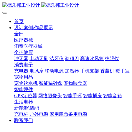
首页
设计案例/作品展示
全部
医疗器械
消费医疗器械
个护健康
冲牙器
电动牙刷
洁牙仪
剃须刀
高速吹风筒
护眼仪
消费电子
充电器
电风扇
移动电源
加温器
手机支架
香薰机
暖手宝
宠物用品
宠物饮水机
智能猫砂盆
宠物喂食器
智能硬件
GPS定位器
网络摄像头
智能手环
智能插座
智能音箱
生活电器
新能源\储能
充电桩
户外电源
家用应急备用电源
联系我们