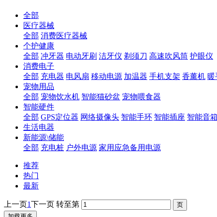
全部
医疗器械
全部
消费医疗器械
个护健康
全部
冲牙器
电动牙刷
洁牙仪
剃须刀
高速吹风筒
护眼仪
消费电子
全部
充电器
电风扇
移动电源
加温器
手机支架
香薰机
暖
宠物用品
全部
宠物饮水机
智能猫砂盆
宠物喂食器
智能硬件
全部
GPS定位器
网络摄像头
智能手环
智能插座
智能音
生活电器
新能源\储能
全部
充电桩
户外电源
家用应急备用电源
推荐
热门
最新
上一页
1
下一页
转至第
加载更多