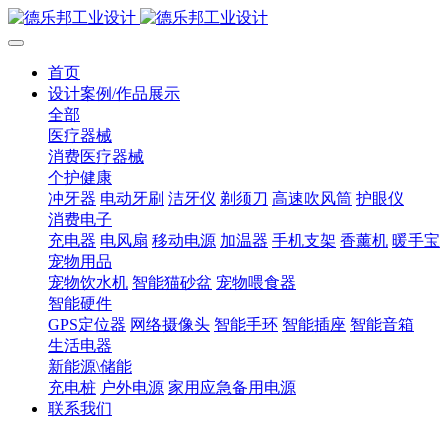
首页
设计案例/作品展示
全部
医疗器械
消费医疗器械
个护健康
冲牙器
电动牙刷
洁牙仪
剃须刀
高速吹风筒
护眼仪
消费电子
充电器
电风扇
移动电源
加温器
手机支架
香薰机
暖手宝
宠物用品
宠物饮水机
智能猫砂盆
宠物喂食器
智能硬件
GPS定位器
网络摄像头
智能手环
智能插座
智能音箱
生活电器
新能源\储能
充电桩
户外电源
家用应急备用电源
联系我们