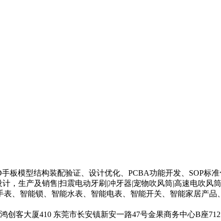
构设计、3D手板模型结构装配验证、设计优化、PCBA功能开发、SO
，生产及销售|扫震电动牙刷|冲牙器|宠物吹风筒|高速电吹风筒|a
手表、智能锁、智能水表、智能电表、智能开关、智能家居产品、
客大厦410 东莞市长安镇新安一路47号金果商务中心B座71