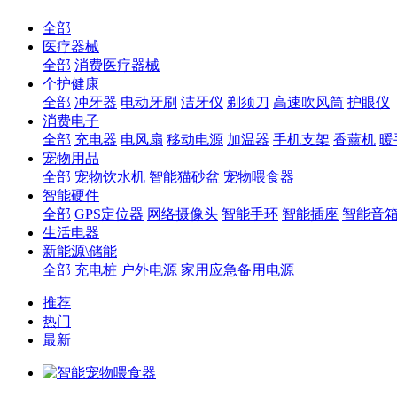
全部
医疗器械
全部
消费医疗器械
个护健康
全部
冲牙器
电动牙刷
洁牙仪
剃须刀
高速吹风筒
护眼仪
消费电子
全部
充电器
电风扇
移动电源
加温器
手机支架
香薰机
暖
宠物用品
全部
宠物饮水机
智能猫砂盆
宠物喂食器
智能硬件
全部
GPS定位器
网络摄像头
智能手环
智能插座
智能音
生活电器
新能源\储能
全部
充电桩
户外电源
家用应急备用电源
推荐
热门
最新