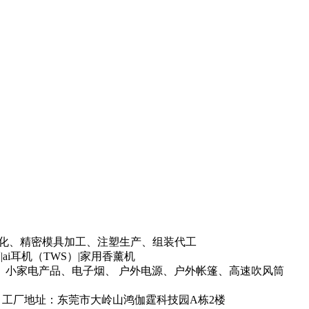
P标准化、精密模具加工、注塑生产、组装代工
i耳机（TWS）|家用香薰机
小家电产品、电子烟、 户外电源、户外帐篷、高速吹风筒
2 工厂地址：东莞市大岭山鸿伽霆科技园A栋2楼