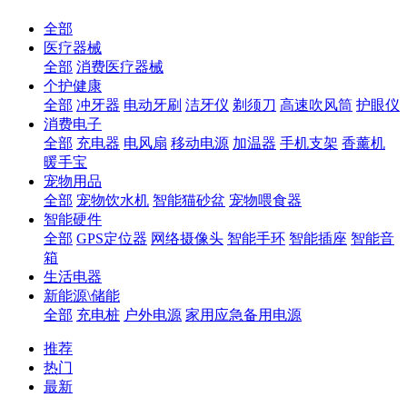
全部
医疗器械
全部
消费医疗器械
个护健康
全部
冲牙器
电动牙刷
洁牙仪
剃须刀
高速吹风筒
护眼仪
消费电子
全部
充电器
电风扇
移动电源
加温器
手机支架
香薰机
暖手宝
宠物用品
全部
宠物饮水机
智能猫砂盆
宠物喂食器
智能硬件
全部
GPS定位器
网络摄像头
智能手环
智能插座
智能音
箱
生活电器
新能源\储能
全部
充电桩
户外电源
家用应急备用电源
推荐
热门
最新