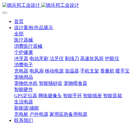
首页
设计案例/作品展示
全部
医疗器械
消费医疗器械
个护健康
冲牙器
电动牙刷
洁牙仪
剃须刀
高速吹风筒
护眼仪
消费电子
充电器
电风扇
移动电源
加温器
手机支架
香薰机
暖手宝
宠物用品
宠物饮水机
智能猫砂盆
宠物喂食器
智能硬件
GPS定位器
网络摄像头
智能手环
智能插座
智能音箱
生活电器
新能源\储能
充电桩
户外电源
家用应急备用电源
联系我们