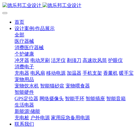
首页
设计案例/作品展示
全部
医疗器械
消费医疗器械
个护健康
冲牙器
电动牙刷
洁牙仪
剃须刀
高速吹风筒
护眼仪
消费电子
充电器
电风扇
移动电源
加温器
手机支架
香薰机
暖手宝
宠物用品
宠物饮水机
智能猫砂盆
宠物喂食器
智能硬件
GPS定位器
网络摄像头
智能手环
智能插座
智能音箱
生活电器
新能源\储能
充电桩
户外电源
家用应急备用电源
联系我们