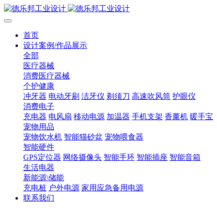
首页
设计案例/作品展示
全部
医疗器械
消费医疗器械
个护健康
冲牙器
电动牙刷
洁牙仪
剃须刀
高速吹风筒
护眼仪
消费电子
充电器
电风扇
移动电源
加温器
手机支架
香薰机
暖手宝
宠物用品
宠物饮水机
智能猫砂盆
宠物喂食器
智能硬件
GPS定位器
网络摄像头
智能手环
智能插座
智能音箱
生活电器
新能源\储能
充电桩
户外电源
家用应急备用电源
联系我们