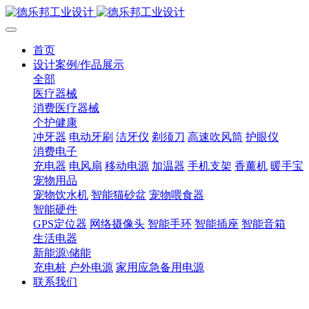
首页
设计案例/作品展示
全部
医疗器械
消费医疗器械
个护健康
冲牙器
电动牙刷
洁牙仪
剃须刀
高速吹风筒
护眼仪
消费电子
充电器
电风扇
移动电源
加温器
手机支架
香薰机
暖手宝
宠物用品
宠物饮水机
智能猫砂盆
宠物喂食器
智能硬件
GPS定位器
网络摄像头
智能手环
智能插座
智能音箱
生活电器
新能源\储能
充电桩
户外电源
家用应急备用电源
联系我们