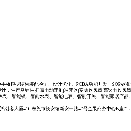
构设计、3D手板模型结构装配验证、设计优化、PCBA功能开发、SO
，生产及销售|扫震电动牙刷|冲牙器|宠物吹风筒|高速电吹风筒|a
手表、智能锁、智能水表、智能电表、智能开关、智能家居产品、
客大厦410 东莞市长安镇新安一路47号金果商务中心B座71