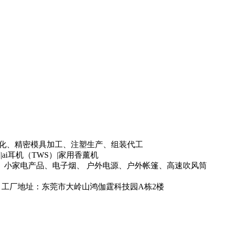
P标准化、精密模具加工、注塑生产、组装代工
i耳机（TWS）|家用香薰机
小家电产品、电子烟、 户外电源、户外帐篷、高速吹风筒
2 工厂地址：东莞市大岭山鸿伽霆科技园A栋2楼