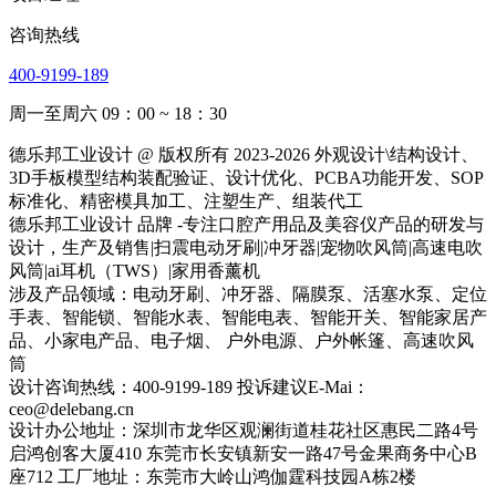
咨询热线
400-9199-189
周一至周六 09：00 ~ 18：30
德乐邦工业设计 @ 版权所有 2023-2026 外观设计\结构设计、
3D手板模型结构装配验证、设计优化、PCBA功能开发、SOP
标准化、精密模具加工、注塑生产、组装代工
德乐邦工业设计 品牌 -专注口腔产用品及美容仪产品的研发与
设计，生产及销售|扫震电动牙刷|冲牙器|宠物吹风筒|高速电吹
风筒|ai耳机（TWS）|家用香薰机
涉及产品领域：电动牙刷、冲牙器、隔膜泵、活塞水泵、定位
手表、智能锁、智能水表、智能电表、智能开关、智能家居产
品、小家电产品、电子烟、 户外电源、户外帐篷、高速吹风
筒
设计咨询热线：400-9199-189 投诉建议E-Mai：
ceo@delebang.cn
设计办公地址：深圳市龙华区观澜街道桂花社区惠民二路4号
启鸿创客大厦410 东莞市长安镇新安一路47号金果商务中心B
座712 工厂地址：东莞市大岭山鸿伽霆科技园A栋2楼