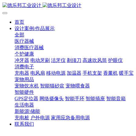
首页
设计案例/作品展示
全部
医疗器械
消费医疗器械
个护健康
冲牙器
电动牙刷
洁牙仪
剃须刀
高速吹风筒
护眼仪
消费电子
充电器
电风扇
移动电源
加温器
手机支架
香薰机
暖手宝
宠物用品
宠物饮水机
智能猫砂盆
宠物喂食器
智能硬件
GPS定位器
网络摄像头
智能手环
智能插座
智能音箱
生活电器
新能源\储能
充电桩
户外电源
家用应急备用电源
联系我们